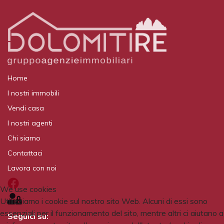
Home
I nostri immobili
Vendi casa
I nostri agenti
Chi siamo
Contattaci
Lavora con noi
We use cookies
Utilizziamo i cookie sul nostro sito Web. Alcuni di essi sono
essenziali per il funzionamento del sito, mentre altri ci aiutano a
Seguici su: